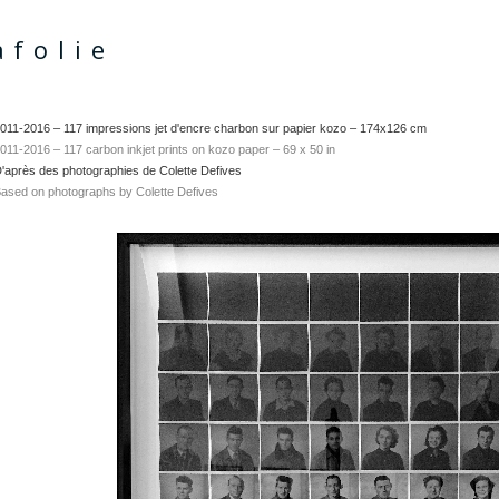
afolie
011-2016 – 117 impressions
jet d'encre
charbon sur papier kozo – 174x126 cm
011-2016 –
117 carbon inkjet prints on kozo paper – 69 x 50 in
'après des photographies de Colette Defives
ased on photographs by
Colette Defives