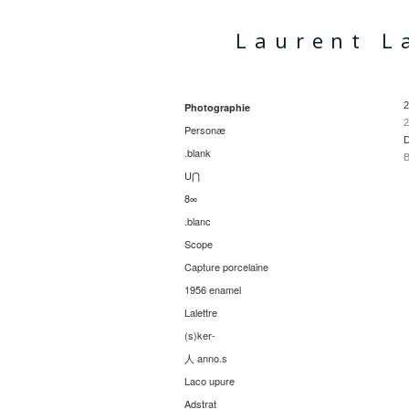
Laurent L
2
Photographie
2
Personæ
D
.blank
B
U⋂
8∞
.blanc
Scope
Capture porcelaine
1956 enamel
Lalettre
(s)ker-
人 anno.s
Laco upure
Adstrat