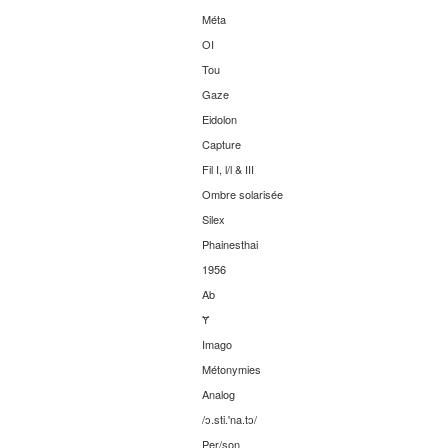
Méta
OI
Tou
Gaze
Eidolon
Capture
Fil I, l/l & III
Ombre solarisée
Silex
Phainesthai
1956
Ab
Ɏ
Imago
Métonymies
Analog
/ɔ.sti.'na.tɔ/
Per/son