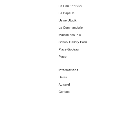
Le Lieu / EESAB
La Capsule
Usine Utopik
La Commanderie
Maison des P-A
School Gallery Paris
Place Godeau
Place
Informations
Dates
Au sujet
Contact