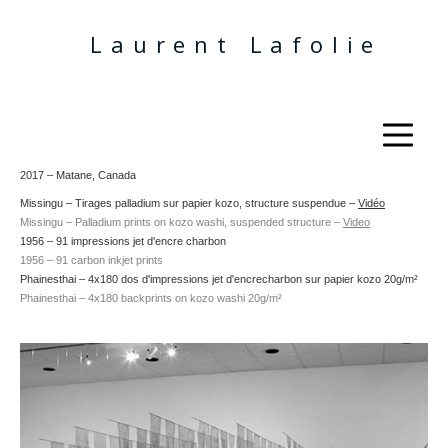
Laurent Lafolie
2017 – Matane, Canada
Missingu – Tirages palladium sur papier kozo, structure suspendue –
Vidéo
Missingu – Palladium prints on kozo washi, suspended structure
–
Video
1956 – 91 impressions
jet d'encre
charbon
1956 –
91 carbon inkjet prints
Phainesthai – 4x180 dos d'impressions
jet d'encre
charbon sur papier kozo 20g/m²
Phainesthai –
4x180 backprints on kozo washi 20g/m²