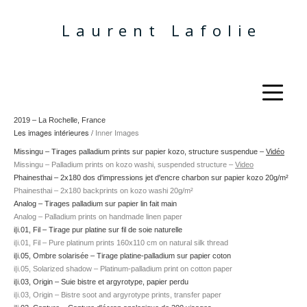
Laurent Lafolie
2019 – La Rochelle, France
Les images intérieures
/
Inner Images
Missingu –
Tirages palladium prints sur papier kozo, structure suspendue
–
Vidéo
Missingu – Palladium prints on kozo washi, suspended structure
–
Video
Phainesthai –
2x180 dos d'impressions
jet d'encre
charbon sur papier kozo 20g/m²
Phainesthai – 2x180 backprints on kozo washi 20g/m²
Analog –
Tirages palladium sur papier lin fait main
Analog – Palladium prints on handmade linen paper
i|i.01, Fil –
Tirage pur platine sur fil de soie naturelle
i|i.01, Fil – Pure platinum prints 160x110 cm on natural silk thread
i|i.05, Ombre solarisée –
Tirage platine-palladium sur papier coton
i|i.05, Solarized shadow – Platinum-palladium print on cotton paper
i|i.03, Origin –
Suie bistre et argyrotype, papier perdu
i|i.03, Origin – Bistre soot and argyrotype prints, transfer paper