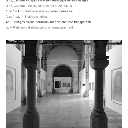
i|i.02, Capture –
Capture d'écran analogique de 200 visages
i|i.02, Capture – Analog screenshot of 200 faces
/ɔ.sti.'na.tɔ/ –
8 impressions sur verre extra-clair
/ɔ.sti.'na.tɔ/ – 8 prints on glass
Ab –
3 tirages platine-palladium sur soie naturelle transparente
Ab – Platinum-palladium prints on transparent silk