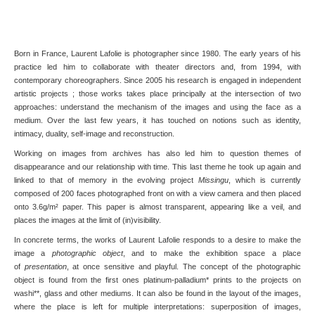
Born in France, Laurent Lafolie is photographer since 1980. The early years of his
practice led him to collaborate with theater directors and, from 1994, with
contemporary choreographers. Since 2005 his research is engaged in independent
artistic projects ; those works takes place principally at the intersection of two
approaches: understand the mechanism of the images and using the face as a
medium. Over the last few years, it has touched on notions such as identity,
intimacy, duality, self-image and reconstruction.
Working on images from archives has also led him to question themes of
disappearance and our relationship with time. This last theme he took up again and
linked to that of memory in the evolving project
Missingu
, which is currently
composed of 200 faces photographed front on with a view camera and then placed
onto 3.6g/m² paper. This paper is almost transparent, appearing like a veil, and
places the images at the limit of (in)visibility.
In concrete terms, the works of Laurent Lafolie responds to a desire to make the
image a
photographic object
, and to make the exhibition space a place
of
presentation
, at once sensitive and playful. The concept of the photographic
object is found from the first ones platinum-palladium* prints to the projects on
washi**, glass and other mediums. It can also be found in the layout of the images,
where the place is left for multiple interpretations: superposition of images,