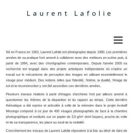
Laurent Lafolie
Né en France en 1963, Laurent Lafolie est photographe depuis 1980. Les premières
années de sa pratique l’ont amené à collaborer avec des metteurs en scène puis, à
partir de 1994, avec des chorégraphes contemporains. Depuis l’année 2005 sa
recherche est engagé dans des projets artistiques indépendants où s’opère un
travail sur le mécanisme de perception des images en utilisant essentiellement le
visage pour médium. Des notions telles que l’identité, l’intime, la dualité, l’image de
soi et la reconstruction y ont été associées ces dernières années.
Plusieurs travaux réalisés à partir d’images d’archives l’ont par ailleurs amené à
questionner les thèmes de la disparition et du rapport au temps. Cette dernière
thématique a été reprise et articulée à celle de la mémoire dans le projet évolutif
Missingu composé à ce jour de 400 visages photographiés de face à la chambre
photographique et restitués sur un papier de 3,6 g/m² dont l’aspect, proche du voile
et de sa transparence, les place au seuil de la visibilité.
Concrètement les travaux de Laurent Lafolie répondent à la fois au désir de faire de