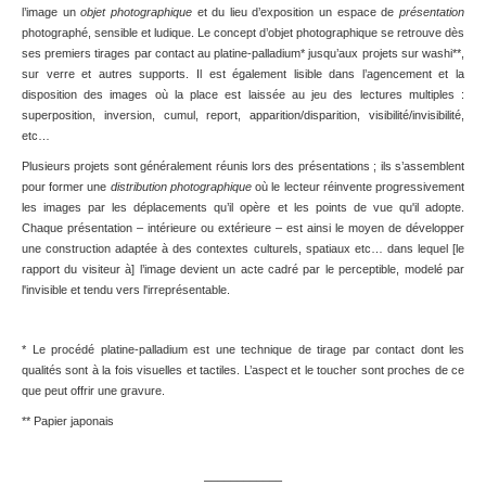
l’image un
objet photographique
et du lieu d’exposition un espace de
présentation
photographé, sensible et ludique. Le concept d’objet photographique se retrouve dès
ses premiers tirages par contact au platine-palladium* jusqu’aux projets sur washi**,
sur verre et autres supports. Il est également lisible dans l’agencement et la
disposition des images où la place est laissée au jeu des lectures multiples :
superposition, inversion, cumul, report, apparition/disparition, visibilité/invisibilité,
etc…
Plusieurs projets sont généralement réunis lors des présentations ; ils s’assemblent
pour former une
distribution photographique
où le lecteur réinvente progressivement
les images par les déplacements qu’il opère et les points de vue qu'il adopte.
Chaque présentation – intérieure ou extérieure – est ainsi le moyen de développer
une construction adaptée à des contextes culturels, spatiaux etc… dans lequel [le
rapport du visiteur à] l’image devient un acte cadré par le perceptible, modelé par
l'invisible et tendu vers l'irreprésentable.
* Le procédé platine-palladium est une technique de tirage par contact dont les
qualités sont à la fois visuelles et tactiles. L’aspect et le toucher sont proches de ce
que peut offrir une gravure.
** Papier japonais
––––––––––––